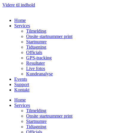
Videre til indhold
Home
Services
Tilmelding
Onsite startnummer print
Startnumre
Tidtagning
Officials
GPS-tracking
Resultater
Live fotos
Kundeanalyse
Events
Support
Kontakt
Home
Services
Tilmelding
Onsite startnummer print
Startnumre
Tidtagning
Officials