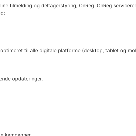
nline tilmelding og deltagerstyring, OnReg. OnReg servicere
ed:
optimeret til alle digitale platforme (desktop, tablet og mo
bende opdateringer.
de kampagner.