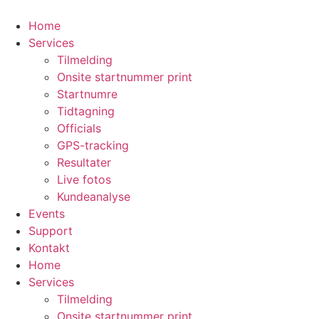
Videre
til
Home
indhold
Services
Tilmelding
Onsite startnummer print
Startnumre
Tidtagning
Officials
GPS-tracking
Resultater
Live fotos
Kundeanalyse
Events
Support
Kontakt
Home
Services
Tilmelding
Onsite startnummer print